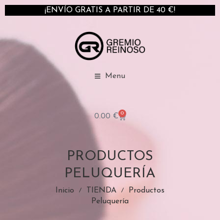
¡ENVÍO GRATIS A PARTIR DE 40 €!
Menu
0
0.00
€
PRODUCTOS
PELUQUERÍA
Inicio
TIENDA
Productos
Peluquería