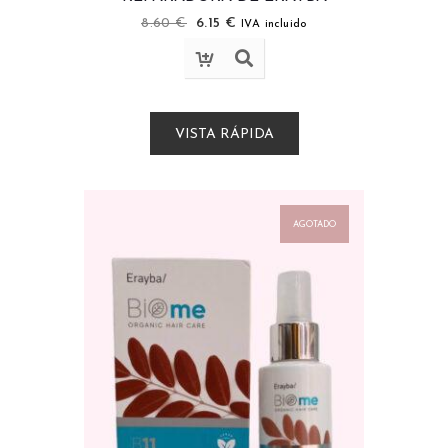
8.60
€
6.15
€
IVA incluido
VISTA RÁPIDA
AGOTADO