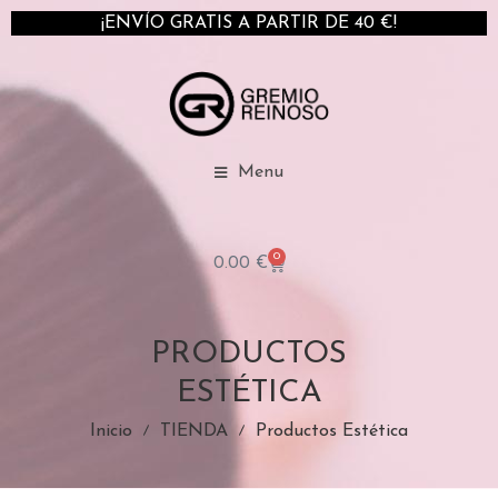
¡ENVÍO GRATIS A PARTIR DE 40 €!
Menu
0
0.00
€
PRODUCTOS
ESTÉTICA
Inicio
TIENDA
Productos Estética