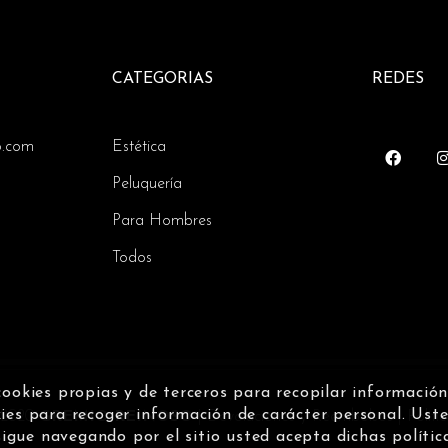
CATEGORIAS
REDES
o.com
Estética
Peluquería
Para Hombres
Todos
cookies propias y de terceros para recopilar informació
kies para recoger información de carácter personal. Uste
 2020
GREMIO REINOSO
|
Devoluciones y Reembolsos
|
Políti
sigue navegando por el sitio usted acepta dichas polític