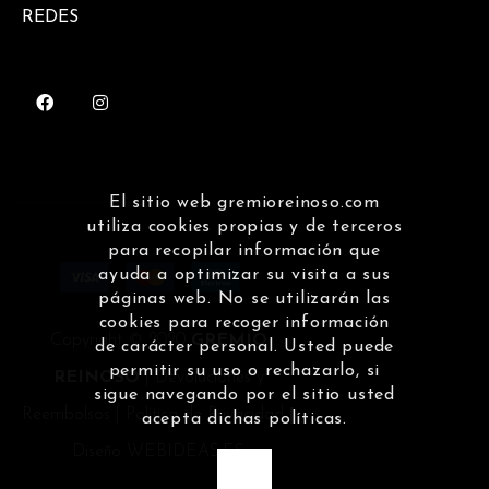
REDES
El sitio web gremioreinoso.com
utiliza cookies propias y de terceros
para recopilar información que
ayuda a optimizar su visita a sus
páginas web. No se utilizarán las
cookies para recoger información
Copyright © 2020
GREMIO
de carácter personal. Usted puede
permitir su uso o rechazarlo, si
REINOSO
|
Devoluciones y
sigue navegando por el sitio usted
Reembolsos
|
Política de Privacidad
|
acepta dichas políticas.
Diseño
WEBIDEAS.ES
OK