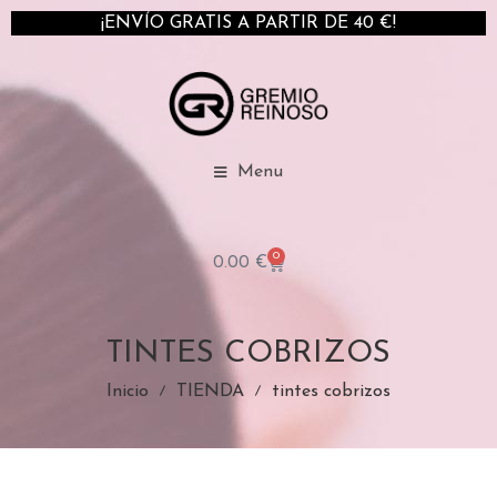
¡ENVÍO GRATIS A PARTIR DE 40 €!
Menu
0
0.00
€
TINTES COBRIZOS
Inicio
TIENDA
tintes cobrizos