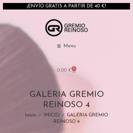
¡ENVÍO GRATIS A PARTIR DE 40 €!
Menu
0
0.00
€
GALERIA GREMIO
REINOSO 4
Inicio
INICIO
GALERIA GREMIO
REINOSO 4