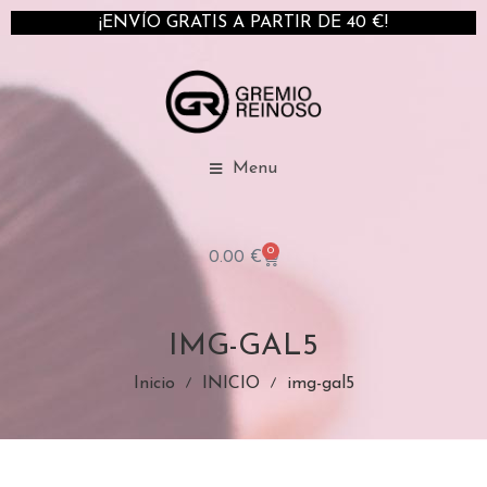
¡ENVÍO GRATIS A PARTIR DE 40 €!
Menu
0
0.00
€
IMG-GAL5
Inicio
INICIO
img-gal5