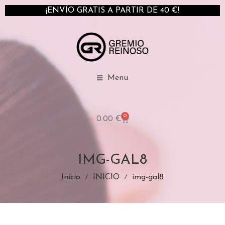
¡ENVÍO GRATIS A PARTIR DE 40 €!
Menu
0
0.00
€
IMG-GAL8
Inicio
INICIO
img-gal8