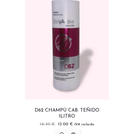
D62 CHAMPÚ CAB. TEÑIDO
1LITRO
18.30
€
13.00
€
IVA incluido