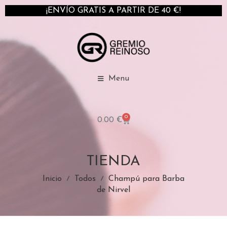
¡ENVÍO GRATIS A PARTIR DE 40 €!
Menu
0
0.00
€
TIENDA
Inicio
Todos
Champú para Barba
de Nirvel