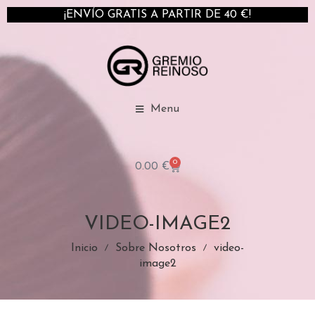
¡ENVÍO GRATIS A PARTIR DE 40 €!
Menu
0
0.00
€
VIDEO-IMAGE2
Inicio
Sobre Nosotros
video-
image2