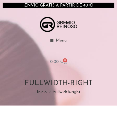
¡ENVÍO GRATIS A PARTIR DE 40 €!
Menu
0
0.00
€
FULLWIDTH-RIGHT
Inicio
fullwidth-right