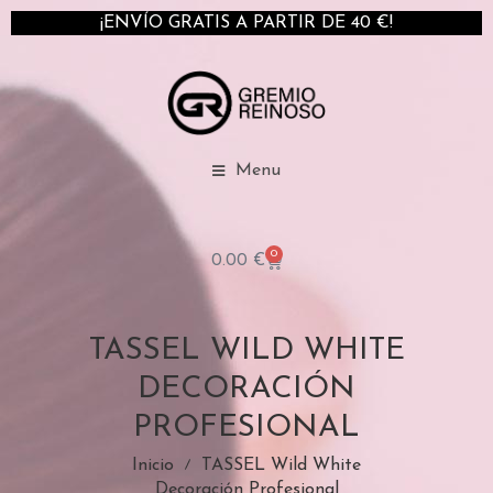
¡ENVÍO GRATIS A PARTIR DE 40 €!
Menu
0
0.00
€
TASSEL WILD WHITE
DECORACIÓN
PROFESIONAL
Inicio
TASSEL Wild White
Decoración Profesional