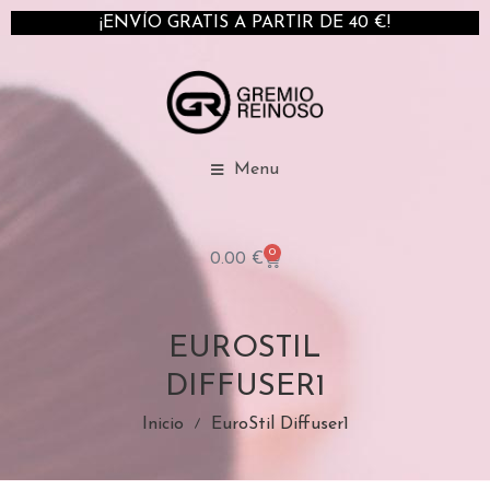
¡ENVÍO GRATIS A PARTIR DE 40 €!
Menu
0
0.00
€
EUROSTIL
DIFFUSER1
Inicio
EuroStil Diffuser1