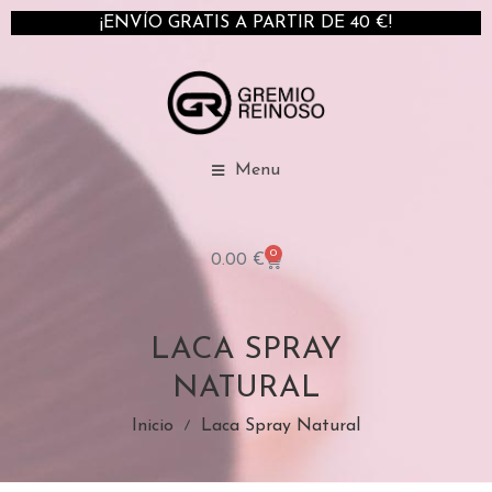
¡ENVÍO GRATIS A PARTIR DE 40 €!
Menu
0
0.00
€
LACA SPRAY
NATURAL
Inicio
Laca Spray Natural