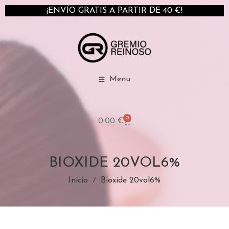
¡ENVÍO GRATIS A PARTIR DE 40 €!
Menu
0
0.00
€
BIOXIDE 20VOL6%
Inicio
Bioxide 20vol6%