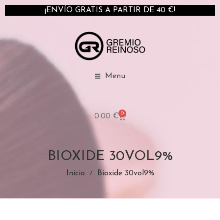
¡ENVÍO GRATIS A PARTIR DE 40 €!
Menu
0
0.00
€
BIOXIDE 30VOL9%
Inicio
Bioxide 30vol9%