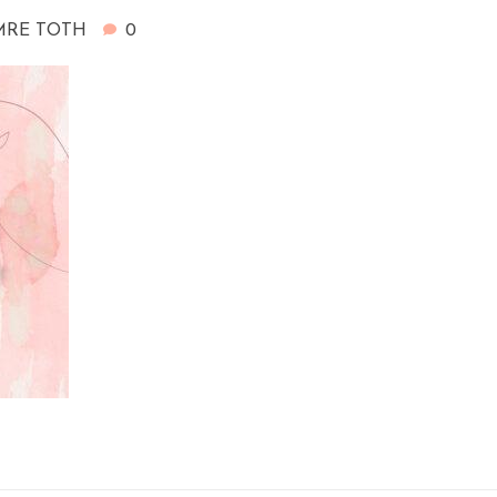
MRE TOTH
0