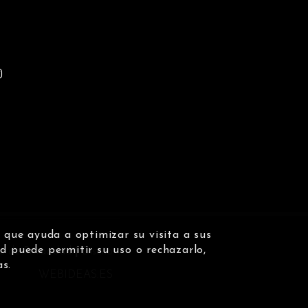
n que ayuda a optimizar su visita a sus
d puede permitir su uso o rechazarlo,
ca de Privacidad
|
Diseño
as.
WEBIDEAS.ES