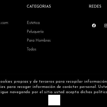
CATEGORIAS
REDES
o.com
Estética
Peluquería
Para Hombres
Todos
cookies propias y de terceros para recopilar informació
kies para recoger información de carácter personal. Uste
 2020
GREMIO REINOSO
|
Devoluciones y Reembolsos
|
Políti
sigue navegando por el sitio usted acepta dichas polític
OK