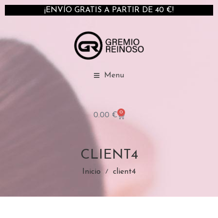
¡ENVÍO GRATIS A PARTIR DE 40 €!
Menu
0
0.00
€
CLIENT4
Inicio
client4