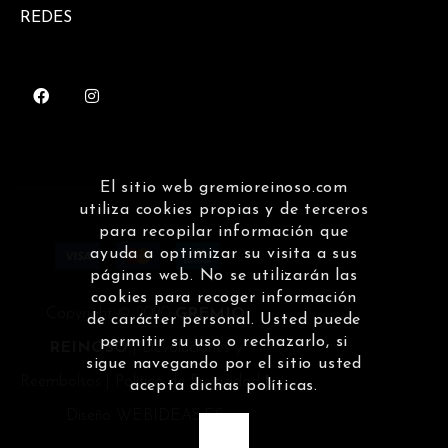
REDES
El sitio web gremioreinoso.com
utiliza cookies propias y de terceros
para recopilar información que
ayuda a optimizar su visita a sus
páginas web. No se utilizarán las
cookies para recoger información
Copyright © 2020
GREMIO
de carácter personal. Usted puede
permitir su uso o rechazarlo, si
REINOSO
|
Devoluciones y
sigue navegando por el sitio usted
Reembolsos
|
Política de Privacidad
|
acepta dichas políticas.
Diseño
WEBIDEAS.ES
OK