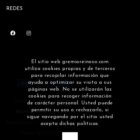
REDES
El sitio web gremioreinoso.com
utiliza cookies propias y de terceros
para recopilar información que
ayuda a optimizar su visita a sus
páginas web. No se utilizarán las
cookies para recoger información
Copyright © 2020
GREMIO
de carácter personal. Usted puede
permitir su uso o rechazarlo, si
REINOSO
|
Devoluciones y
sigue navegando por el sitio usted
Reembolsos
|
Política de Privacidad
|
acepta dichas políticas.
Diseño
WEBIDEAS.ES
OK