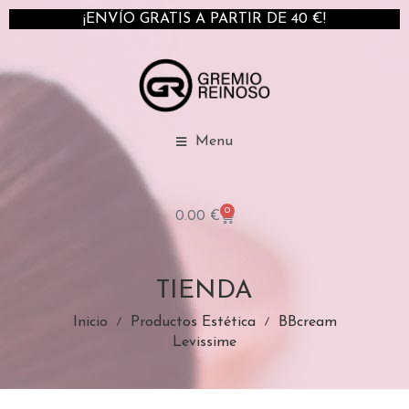
¡ENVÍO GRATIS A PARTIR DE 40 €!
Menu
0
0.00
€
TIENDA
Inicio
Productos Estética
BBcream
Levissime