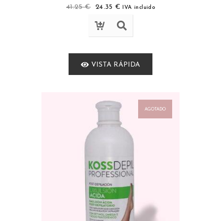
41.25
€
24.35
€
IVA incluido
VISTA RÁPIDA
AGOTADO