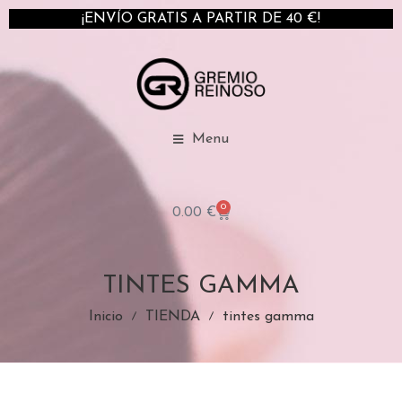
¡ENVÍO GRATIS A PARTIR DE 40 €!
Menu
0
0.00
€
TINTES GAMMA
Inicio
TIENDA
tintes gamma