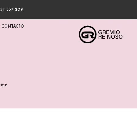
954 537 209
CONTACTO
ige