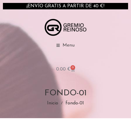
¡ENVÍO GRATIS A PARTIR DE 40 €!
Menu
0
0.00
€
FONDO-01
Inicio
fondo-01