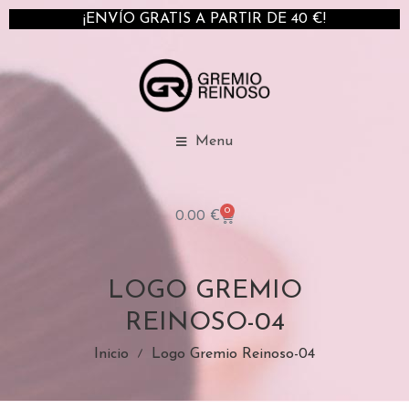
¡ENVÍO GRATIS A PARTIR DE 40 €!
Menu
0
0.00
€
LOGO GREMIO
REINOSO-04
Inicio
Logo Gremio Reinoso-04