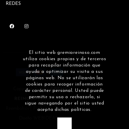
REDES
El sitio web gremioreinoso.com
utiliza cookies propias y de terceros
para recopilar información que
ayuda a optimizar su visita a sus
páginas web. No se utilizarán las
cookies para recoger información
Copyright © 2020
GREMIO
de carácter personal. Usted puede
permitir su uso o rechazarlo, si
REINOSO
|
Devoluciones y
sigue navegando por el sitio usted
Reembolsos
|
Política de Privacidad
|
acepta dichas políticas.
Diseño
WEBIDEAS.ES
OK