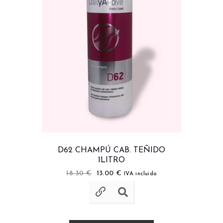
D62 CHAMPÚ CAB. TEÑIDO
1LITRO
18.30
€
13.00
€
IVA incluido