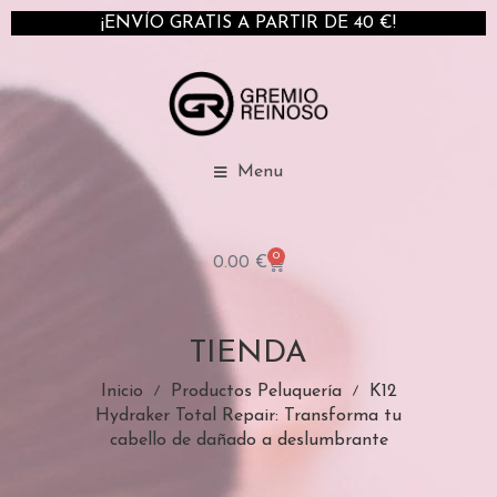
¡ENVÍO GRATIS A PARTIR DE 40 €!
Menu
0
0.00
€
TIENDA
Inicio
Productos Peluquería
K12
Hydraker Total Repair: Transforma tu
cabello de dañado a deslumbrante