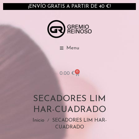
¡ENVÍO GRATIS A PARTIR DE 40 €!
Menu
0
0.00
€
SECADORES LIM
HAR-CUADRADO
Inicio
SECADORES LIM HAR-
CUADRADO